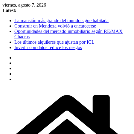
Skip
viernes, agosto 7, 2026
to
Latest:
content
La mansión más grande del mundo sigue habitada
Construir en Mendoza volvió a encarecerse
Oportunidades del mercado inmobiliario según RE/MAX
Chacras
Los últimos alquileres que ajustan por ICL
Invertir con datos reduce los riesgos