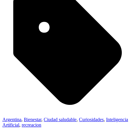
Argentina
,
Bienestar
,
Ciudad saludable
,
Curiosidades
,
Inteligencia
Artificial
,
recreacion