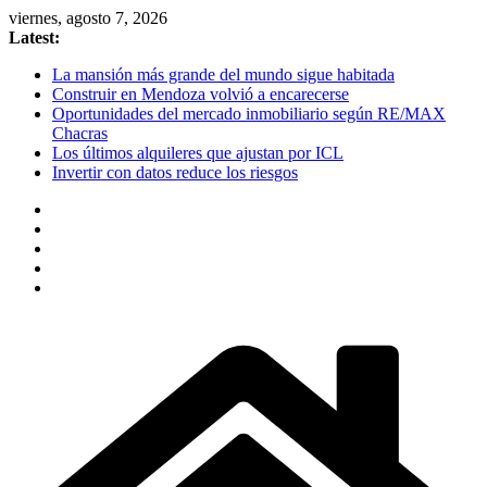
Skip
viernes, agosto 7, 2026
to
Latest:
content
La mansión más grande del mundo sigue habitada
Construir en Mendoza volvió a encarecerse
Oportunidades del mercado inmobiliario según RE/MAX
Chacras
Los últimos alquileres que ajustan por ICL
Invertir con datos reduce los riesgos