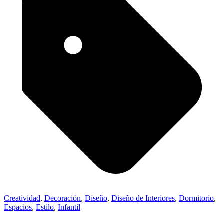
Creatividad
,
Decoración
,
Diseño
,
Diseño de Interiores
,
Dormitorio
,
Espacios
,
Estilo
,
Infantil