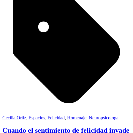
Cecilia Ortiz
,
Espacios
,
Felicidad
,
Homenaje
,
Neuropsicologa
Cuando el sentimiento de felicidad invade