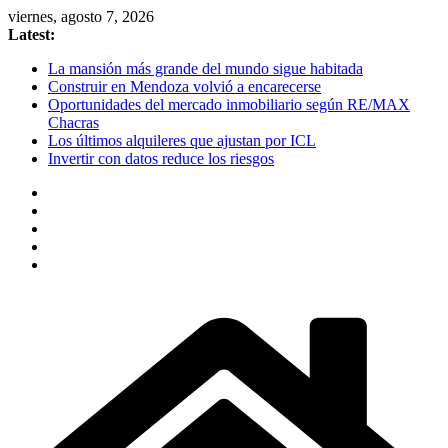
Skip
viernes, agosto 7, 2026
to
Latest:
content
La mansión más grande del mundo sigue habitada
Construir en Mendoza volvió a encarecerse
Oportunidades del mercado inmobiliario según RE/MAX
Chacras
Los últimos alquileres que ajustan por ICL
Invertir con datos reduce los riesgos