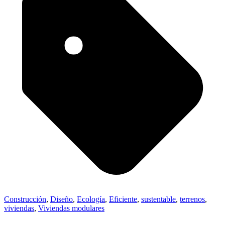
Construcción
,
Diseño
,
Ecología
,
Eficiente
,
sustentable
,
terrenos
,
viviendas
,
Viviendas modulares