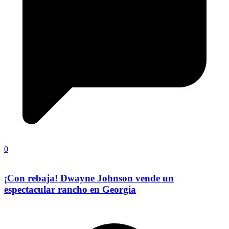
0
¡Con rebaja! Dwayne Johnson vende un
espectacular rancho en Georgia