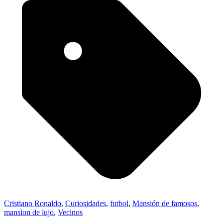
Cristiano Ronaldo
,
Curiosidades
,
futbol
,
Mansión de famosos
,
mansion de lujo
,
Vecinos