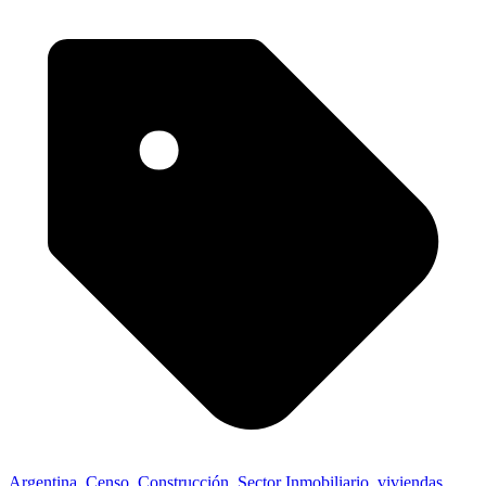
Argentina
,
Censo
,
Construcción
,
Sector Inmobiliario
,
viviendas