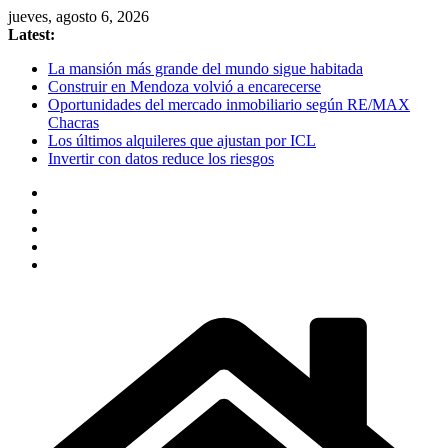
Skip
jueves, agosto 6, 2026
to
Latest:
content
La mansión más grande del mundo sigue habitada
Construir en Mendoza volvió a encarecerse
Oportunidades del mercado inmobiliario según RE/MAX
Chacras
Los últimos alquileres que ajustan por ICL
Invertir con datos reduce los riesgos