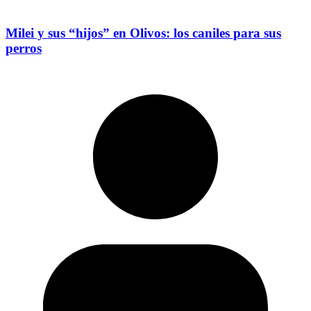
Milei y sus “hijos” en Olivos: los caniles para sus
perros