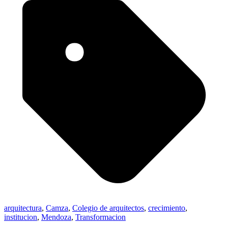
arquitectura
,
Camza
,
Colegio de arquitectos
,
crecimiento
,
institucion
,
Mendoza
,
Transformacion